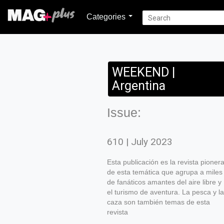
Categories
WEEKEND |
Argentina
Issue:
610 | July 2023
Esta publicación es la revista pioner
de esta temática que agrupa a miles
de fanáticos amantes del aire libre y
el turismo de aventura. La pesca y la
caza son también temas de esta
revista