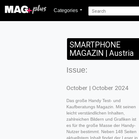
Categories
SMARTPHONE
MAGAZIN | Austria
Issue:
October | October 2024
Das große Handy Test- und
Kaufberatungs Magazin. Mit seinen
leicht verständlichen Inhalten,
zahlreichen Bildern und Grafiken ist
es für the große Masse der Handy-
Nutzer bestimmt. Neben 148 Seiten
aktuellstem Inhalt findet der Leser in