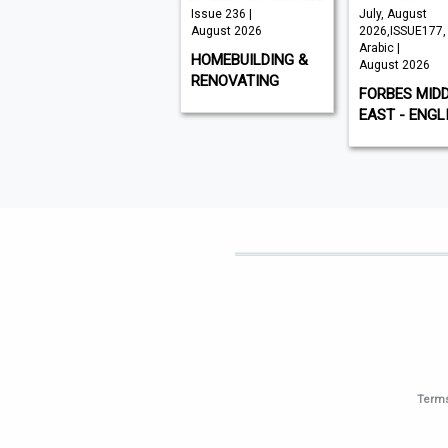
VISI 145 |
Issue 236 |
July, August
August 2026
August 2026
2026,ISSUE177,
Arabic |
VISI
HOMEBUILDING &
August 2026
RENOVATING
FORBES MID
EAST - ENGL
Terms