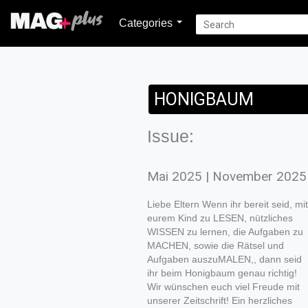
Categories
HONIGBAUM
Issue:
Mai 2025 | November 2025
Liebe Eltern Wenn ihr bereit seid, mit
eurem Kind zu LESEN, nützliches
WISSEN zu lernen, die Aufgaben zu
MACHEN, sowie die Rätsel und
Aufgaben auszuMALEN,, dann seid
ihr beim Honigbaum genau richtig!
Wir wünschen euch viel Freude mit
unserer Zeitschrift! Ein herzliches