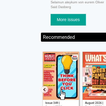
Selamun aleykum von eurem Oliver
Said Dasberg
More issues
Recommended
Issue 210 |
Issue 349 |
August 2026 |