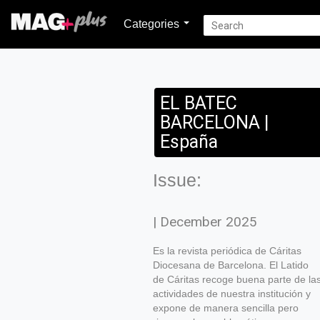
Categories
EL BATEC
BARCELONA |
España
Issue:
| December 2025
Es la revista periódica de Cáritas
Diocesana de Barcelona. El Latido
de Cáritas recoge buena parte de la
actividades de nuestra institución y
expone de manera sencilla pero