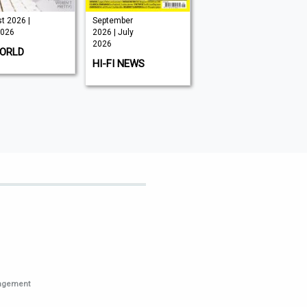
t 2026 |
September
July 2026 -
2026
2026 | July
Innovation
2026
Issue | July
ORLD
2026
HI-FI NEWS
FOOD & BEVERAGE
US
nagement