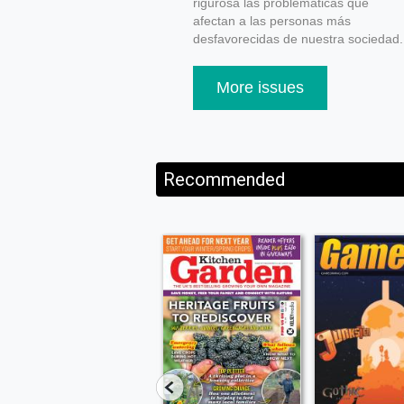
rigurosa las problemáticas que
afectan a las personas más
desfavorecidas de nuestra sociedad.
More issues
Recommended